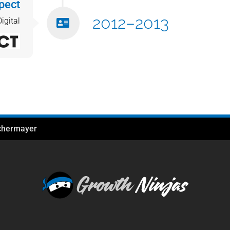
pect
2012–2013
igital
chermayer