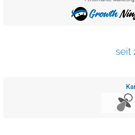
seit
Ka