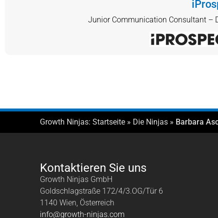
iPros
Junior Communication Consultant – D
Growth Ninjas:
Startseite
»
Die Ninjas
»
Barbara As
Kontaktieren Sie uns
Growth Ninjas GmbH
Goldschlagstraße 172/4/3.OG/Tür 6
1140 Wien, Österreich
info@growth-ninjas.com