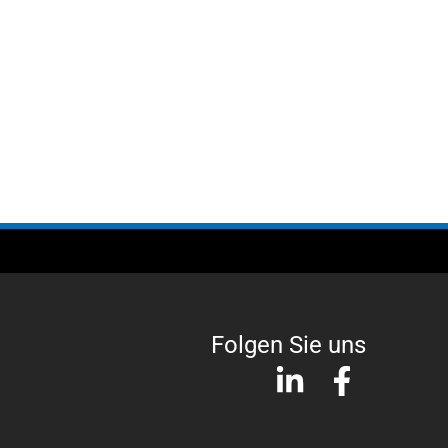
Folgen Sie uns
L
F
i
a
n
c