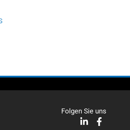
s
Folgen Sie uns
L
F
i
a