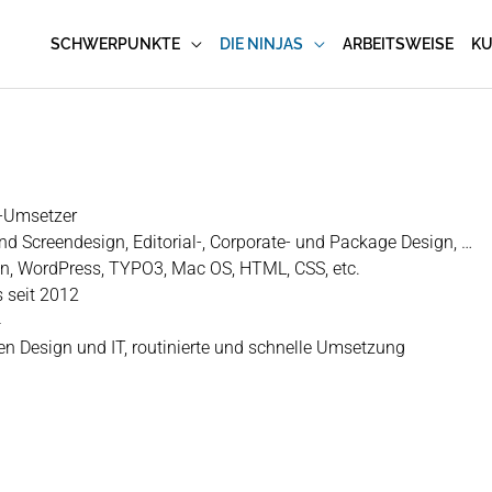
SCHWERPUNKTE
DIE NINJAS
ARBEITSWEISE
K
e-Umsetzer
d Screendesign, Editorial-, Corporate- und Package Design, …
sign, WordPress, TYPO3, Mac OS, HTML, CSS, etc.
 seit 2012
4
en Design und IT, routinierte und schnelle Umsetzung