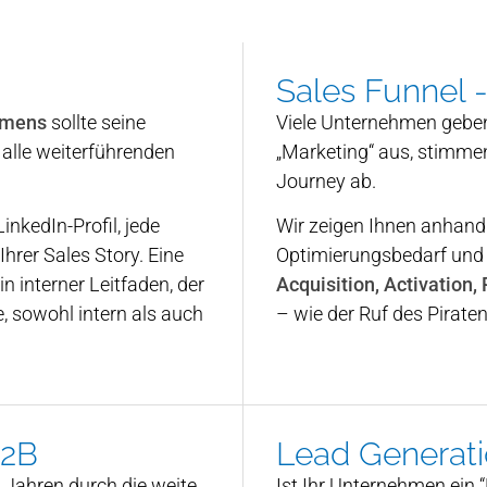
Sales Funnel -
hmens
sollte seine
Viele Unternehmen gebe
 alle weiterführenden
„Marketing“ aus, stimmen
Journey ab.
nkedIn-Profil, jede
Wir zeigen Ihnen anhand
hrer Sales Story. Eine
Optimierungsbedarf und H
n interner Leitfaden, der
Acquisition, Activation,
, sowohl intern als auch
– wie der Ruf des Piraten
B2B
Lead Generati
n Jahren durch die weite
Ist Ihr Unternehmen ein