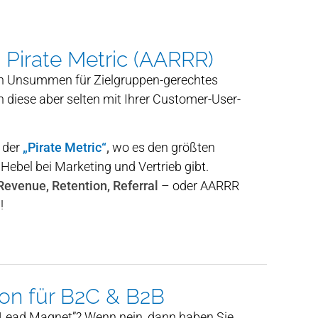
 Pirate Metric (AARRR)
n Unsummen für Zielgruppen-gerechtes
 diese aber selten mit Ihrer Customer-User-
 der
„Pirate Metric“
,
wo es den größten
ebel bei Marketing und Vertrieb gibt.
 Revenue, Retention, Referral
– oder AARRR
!
on für B2C & B2B
 “Lead Magnet”? Wenn nein, dann haben Sie