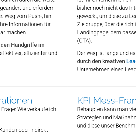
geändert und erfordern
bisher noch nicht das Int
r. Weg vom Push-, hin
geweckt, um diese zu Le
re Informationen für
Zielgruppe, über die rich
gbar machen.
Landingpage, dem passe
(CTA).
nden Handgriffe im
fektiver, effizienter und
Der Weg ist lange und es g
durch den kreativen
Lea
Unternehmen einen Lea
rationen
KPI Mess-Fra
 Frage: Wie verkaufe ich
Behaupten kann man viel 
Strategien und Maßnah
und diese unser Benchma
Kunden oder indirekt