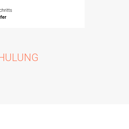
chritts
fer
CHULUNG