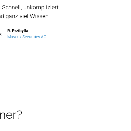
 Schnell, unkompliziert,
reichen Migration von Pipedrive zu
Exzellente Einführung
und ganz viel Wissen
HubSpot
Sales-Profe
R. Przibylla
Jörn Kruff
St
Maverix Securities AG
metergrid
TM
ner?