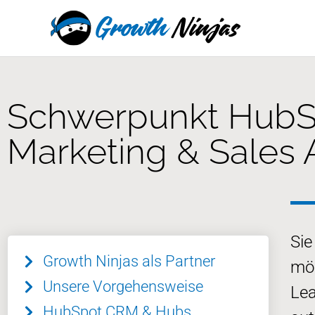
Zum
springen
Inhalt
springen
Schwerpunkt HubS
Marketing & Sales
Sie
Growth Ninjas als Partner
möc
Unsere Vorgehensweise
Lea
HubSpot CRM & Hubs