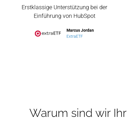
u
zellente Einführung und Betreuung für
Erstklassige Unterstützung bei der
Exz
Sales-Professionals
Einführung von HubSpot
Stefan Roßbach
Marcus Jordan
TME AG
ExtraETF
Warum sind wir Ih