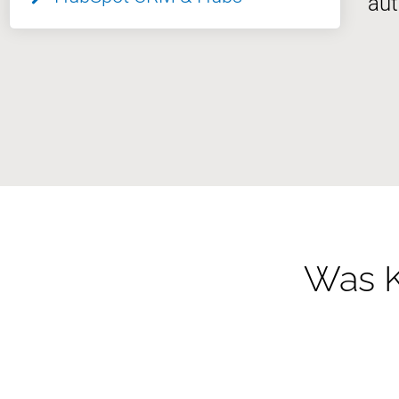
aut
Was K