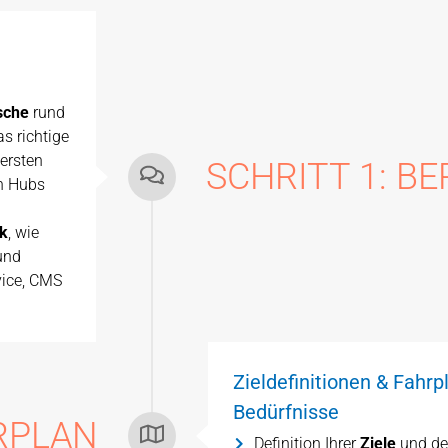
sche
rund
s richtige
 ersten
SCHRITT 1: B
en Hubs
ck
, wie
und
vice, CMS
Zieldefinitionen & Fahrpl
Bedürfnisse
HRPLAN
Definition Ihrer
Ziele
und de