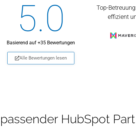
5
.0
ellente und professionelle
Ein echter Ninja-Partner
Top-Betreuung:
Erfolg
Zusammenarbeit!
effizient 
Ralf Widtmann
riskine GmbH
Christian Classen
onvista media GmbH
Basierend auf +35 Bewertungen
Alle Bewertungen lesen
r passender HubSpot Part