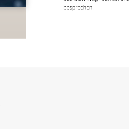
besprechen!
e