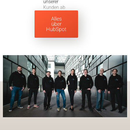
unserer
Kunden ab
Alles
über
HubSpot