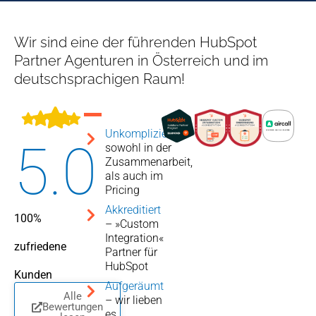
Wir sind eine der führenden HubSpot
Partner Agenturen in Österreich und im
deutsch­sprachigen Raum!
Unkompliziert
–
5
.0
sowohl in der
Zusammenarbeit,
als auch im
Pricing
Akkreditiert
100%
– »Custom
Integration«
zufriedene
Partner für
HubSpot
Kunden
Aufgeräumt
Alle
– wir lieben
Bewertungen
es,