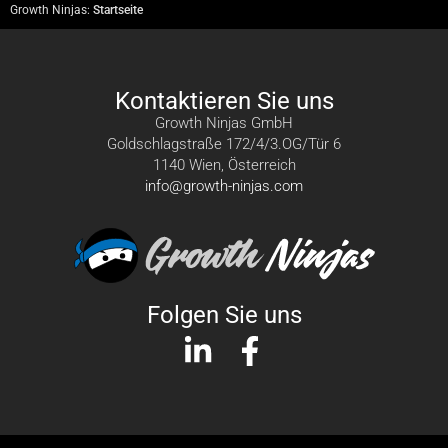
Growth Ninjas:
Startseite
Kontaktieren Sie uns
Growth Ninjas GmbH
Goldschlagstraße 172/4/3.OG/Tür 6
1140 Wien, Österreich
info@growth-ninjas.com
Folgen Sie uns
L
F
i
a
n
c
k
e