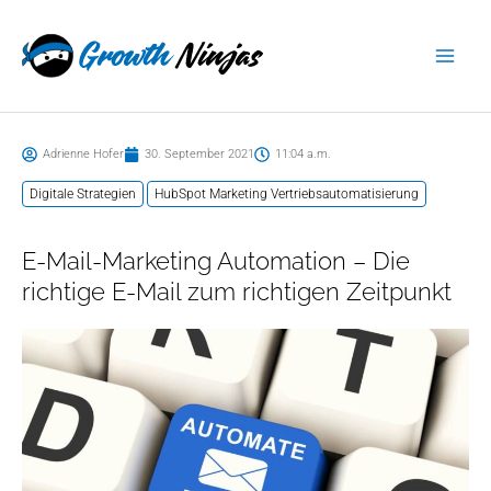
Zum
springen
Inhalt
springen
Adrienne Hofer
30. September 2021
11:04 a.m.
Digitale Strategien
HubSpot Marketing Vertriebsautomatisierung
E-Mail-Marketing Automation – Die
richtige E-Mail zum richtigen Zeitpunkt