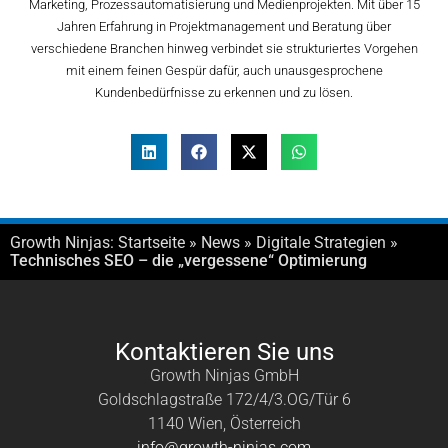
Marketing, Prozessautomatisierung und Medienprojekten. Mit über 15
Jahren Erfahrung in Projektmanagement und Beratung über
verschiedene Branchen hinweg verbindet sie strukturiertes Vorgehen
mit einem feinen Gespür dafür, auch unausgesprochene
Kundenbedürfnisse zu erkennen und zu lösen.
Growth Ninjas:
Startseite
»
News
»
Digitale Strategien
»
Technisches SEO – die „vergessene“ Optimierung
Kontaktieren Sie uns
Growth Ninjas GmbH
Goldschlagstraße 172/4/3.OG/Tür 6
1140 Wien, Österreich
info@growth-ninjas.com