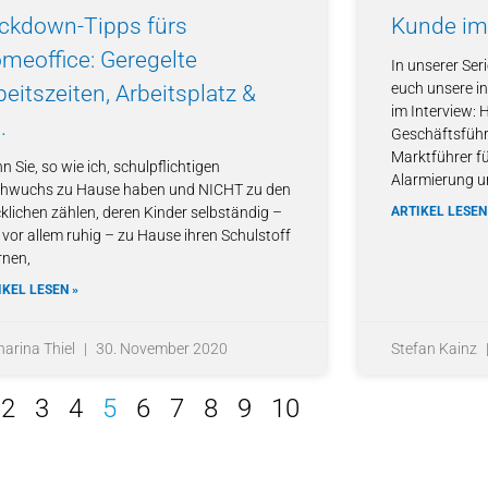
ckdown-Tipps fürs
Kunde i
meoffice: Geregelte
In unserer Ser
euch unsere i
beitszeiten, Arbeitsplatz &
im Interview: 
.
Geschäftsfüh
Marktführer fü
 Sie, so wie ich, schulpflichtigen
Alarmierung u
hwuchs zu Hause haben und NICHT zu den
cklichen zählen, deren Kinder selbständig –
ARTIKEL LESEN
 vor allem ruhig – zu Hause ihren Schulstoff
rnen,
IKEL LESEN »
harina Thiel
30. November 2020
Stefan Kainz
2
3
4
5
6
7
8
9
10