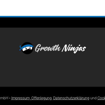
GmbH •
Impressum, Offenlegung
,
Datenschutzerklärung
und
Cook