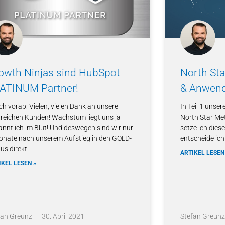
owth Ninjas sind HubSpot
North St
ATINUM Partner!
& Anwen
ch vorab: Vielen, vielen Dank an unsere
In Teil 1 unser
lreichen Kunden! Wachstum liegt uns ja
North Star Met
anntlich im Blut! Und deswegen sind wir nur
setze ich dies
onate nach unserem Aufstieg in den GOLD-
entscheide ich
us direkt
ARTIKEL LESEN
IKEL LESEN »
fan Greunz
30. April 2021
Stefan Greun