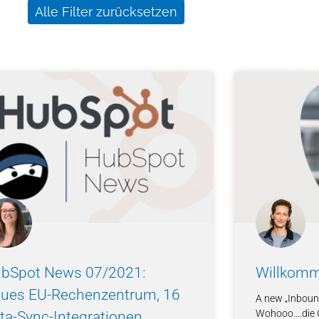
Alle Filter zurücksetzen
te
Seite
Seite
Seite
Seite
Seite
Seite
Seite
Seite
Seite
bSpot News 07/2021:
Willkomm
ues EU-Rechenzentrum, 16
A new „Inboun
Wohooo….die 
ta-Sync-Integrationen,