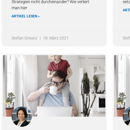
Strategien nicht durcheinander? Wie verliert
set
man hier
ART
ARTIKEL LESEN »
Stefan Greunz
18. März 2021
Ste