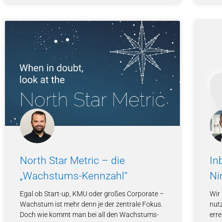
North Star Metric – die
In
„Wachstums-Kennzahl“
Ni
Egal ob Start-up, KMU oder großes Corporate –
Wir
Wachstum ist mehr denn je der zentrale Fokus.
nutz
Doch wie kommt man bei all den Wachstums-
erre