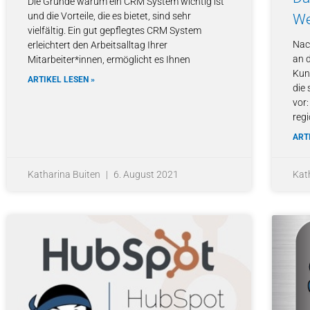
Die Gründe warum ein CRM System wichtig ist
und die Vorteile, die es bietet, sind sehr
We
vielfältig. Ein gut gepflegtes CRM System
Nac
erleichtert den Arbeitsalltag Ihrer
an d
Mitarbeiter*innen, ermöglicht es Ihnen
Kun
ARTIKEL LESEN »
die
vor
reg
ART
Katharina Buiten
6. August 2021
Kat