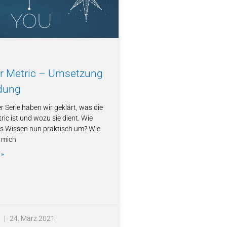
ar Metric – Umsetzung
dung
er Serie haben wir geklärt, was die
ric ist und wozu sie dient. Wie
es Wissen nun praktisch um? Wie
 mich
 »
z
24. März 2021