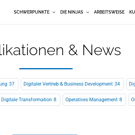
SCHWERPUNKTE
DIE NINJAS
ARBEITSWEISE
K
likationen & News
rung
37
Digitaler Vertrieb & Business Development
34
Di
Digitale Transformation
8
Operatives Management
8
O