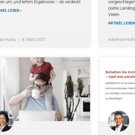
zen um, und liefern Ergebnisse – ob verdeckt
vorgeschlage
(siehe Landing
IKEL LESEN »
Vielen
ARTIKEL LESEN
fan Kainz
8. März 2021
Adrienne Hofe