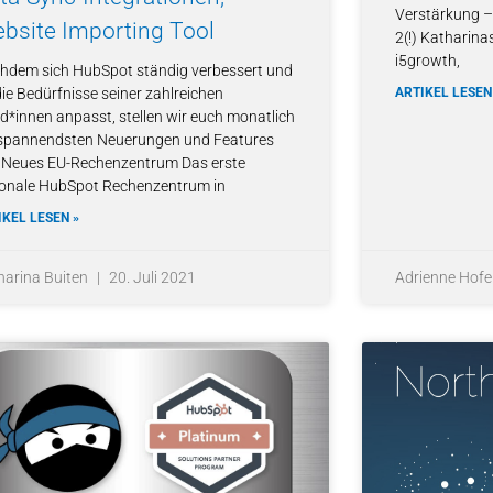
Verstärkung – 
bsite Importing Tool
2(!) Katharina
i5growth,
hdem sich HubSpot ständig verbessert und
ie Bedürfnisse seiner zahlreichen
ARTIKEL LESEN
d*innen anpasst, stellen wir euch monatlich
 spannendsten Neuerungen und Features
: Neues EU-Rechenzentrum Das erste
ionale HubSpot Rechenzentrum in
IKEL LESEN »
harina Buiten
20. Juli 2021
Adrienne Hofe