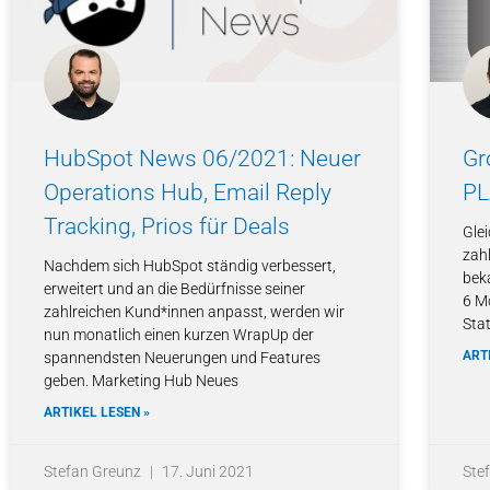
HubSpot News 06/2021: Neuer
Gr
Operations Hub, Email Reply
PL
Tracking, Prios für Deals
Glei
zah
Nachdem sich HubSpot ständig verbessert,
bek
erweitert und an die Bedürfnisse seiner
6 M
zahlreichen Kund*innen anpasst, werden wir
Stat
nun monatlich einen kurzen WrapUp der
ART
spannendsten Neuerungen und Features
geben. Marketing Hub Neues
ARTIKEL LESEN »
Stefan Greunz
17. Juni 2021
Ste