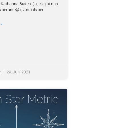
Katharina Buiten (ja, es gibt nun
s bei uns 😉), vormals bei
 »
r
29. Juni 2021